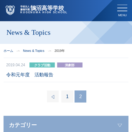
鵠沼高等学校
学校法人
藤嶺学園
KUGENUMA HIGH SCHOOL
News & Topics
ホーム
News & Topics
2019年
2019.04.24
クラブ活動
演劇部
令和元年度 活動報告
1
2
カテゴリー