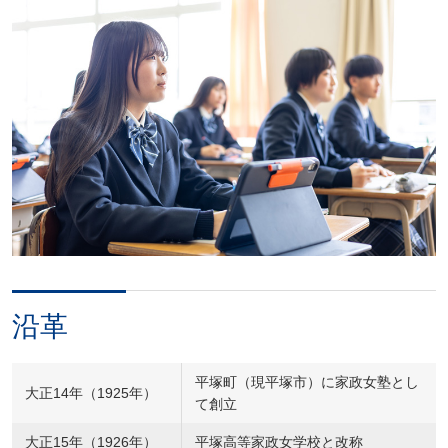
沿革
平塚町（現平塚市）に家政女塾とし
大正14年（1925年）
て創立
大正15年（1926年）
平塚高等家政女学校と改称