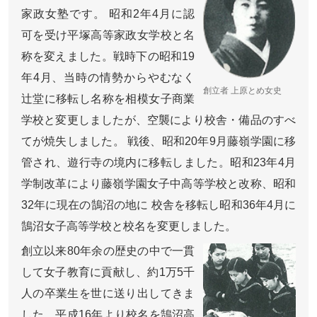
家政女塾です。 昭和2年4月に認
可を受け平塚高等家政女学校と名
称を変えました。戦時下の昭和19
年4月、当時の情勢からやむなく
創立者 上原とめ女史
辻堂に移転し名称を相模女子商業
学校と変更しましたが、空襲により校舎・備品のすべ
てが焼失しました。 戦後、昭和20年9月藤嶺学園に移
管され、遊行寺の境内に移転しました。昭和23年4月
学制改革により藤嶺学園女子中高等学校と改称、昭和
32年に現在の鵠沼の地に 校舎を移転し昭和36年4月に
鵠沼女子高等学校と校名を変更しました。
創立以来80年余の歴史の中で一貫
して女子教育に貢献し、約1万5千
人の卒業生を世に送り出してきま
した。平成16年より校名を鵠沼高