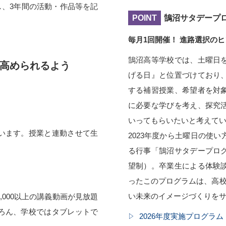
用し、3年間の活動・作品等を記
POINT
鵠沼サタデープ
毎月1回開催！ 進路選択の
鵠沼高等学校では、土曜日
高められるよう
げる日』と位置づけており
する補習授業、希望者を対
に必要な学びを考え、探究
いってもらいたいと考えて
います。授業と連動させて生
2023年度から土曜日の使
る行事「鵠沼サタデープロ
望制）。卒業生による体験
ったこのプログラムは、高校
い未来のイメージづくりを
000以上の講義動画が見放題
ろん、学校ではタブレットで
2026年度実施プログラム