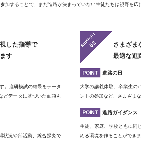
に参加することで、まだ進路が決まっていない生徒たちは視野を広
SUPPORT
03
視した指導で
さまざま
ます
最適な進
POINT
進路の日
ます。進研模試の結果をデータ
大学の講義体験、卒業生の
などデータに基づいた面談も
ントの参加など、さまざま
POINT
進路ガイダンス
生徒、家庭、学校ともに同
得状況や部活動、総合探究で
める環境を作ることができ