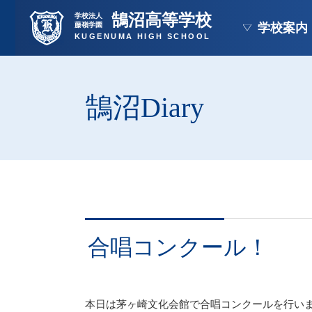
鵠沼高等学校
学校法人
藤嶺学園
学校案内
KUGENUMA HIGH SCHOOL
鵠沼Diary
合唱コンクール！
本日は茅ヶ崎文化会館で合唱コンクールを行い