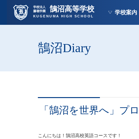
鵠沼高等学校
学校法人
藤嶺学園
学校案内
KUGENUMA HIGH SCHOOL
鵠沼Diary
「鵠沼を世界へ」プ
こんにちは！鵠沼高校英語コースです！