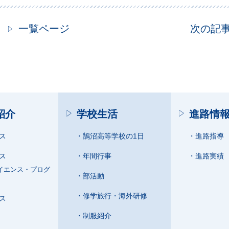
一覧ページ
次の記
紹介
学校生活
進路情
ス
鵠沼高等学校の1日
進路指導
ス
年間行事
進路実績
イエンス・プログ
部活動
修学旅行・海外研修
ス
制服紹介